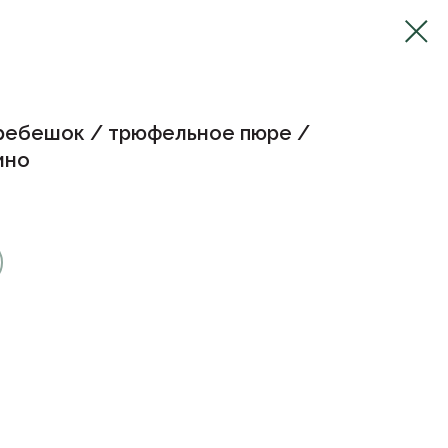
ребешок / трюфельное пюре /
ино